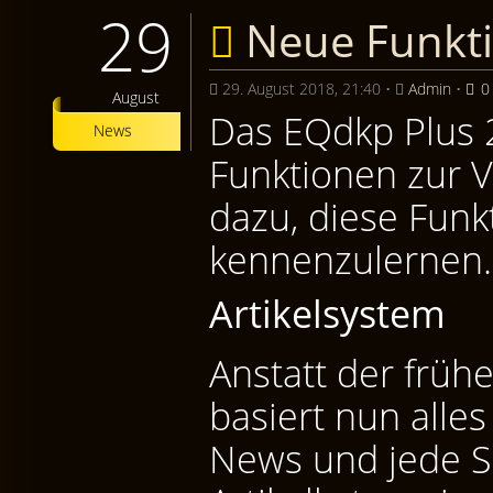
29
Neue Funkt
29. August 2018, 21:40
•
Admin
•
0
August
Das EQdkp Plus 2
News
Funktionen zur V
dazu, diese Fun
kennenzulernen.
Artikelsystem
Anstatt der früh
basiert nun alles
News und jede Sei