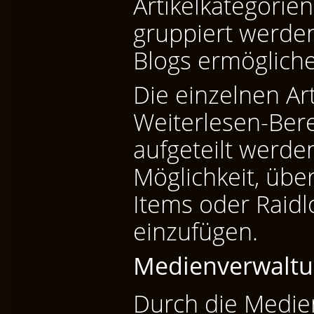
Artikelkategorie
gruppiert werde
Blogs ermöglich
Die einzelnen Ar
Weiterlesen-Ber
aufgeteilt werde
Möglichkeit, über
Items oder Raidlo
einzufügen.
Medienverwalt
Durch die Medien