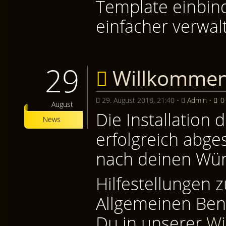
Template einbind
einfacher verwal
29
Willkommen
29. August 2018, 21:40
•
Admin
•
0
August
Die Installation
News
erfolgreich abge
nach deinen Wün
Hilfestellungen 
Allgemeinen Ben
Du in unserer
Wi