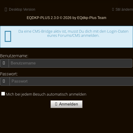
Desktop Version
Stil ändern
EQDKP-PLUS 2.3.0 © 2026 by EQdkp-Plus Team
Da eine CMS-Bridge aktiv ist, musst Du dich mit den Login-Daten
eures Forums/CMS anmelden.
Benutzername:
Passwort:
Mich bei jedem Besuch automatisch anmelden
Anmelden