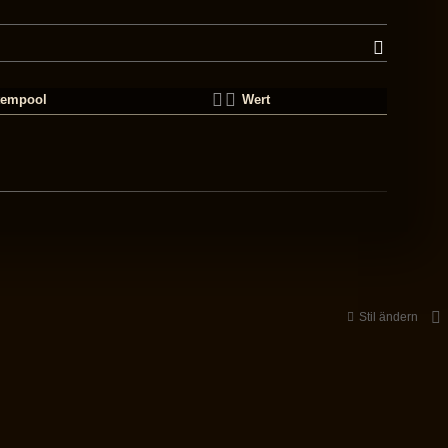
tempool
Wert
Stil ändern