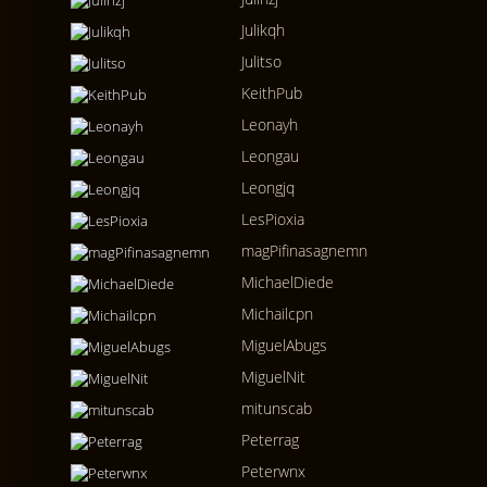
Julikqh
Julitso
KeithPub
Leonayh
Leongau
Leongjq
LesPioxia
magPifinasagnemn
MichaelDiede
Michailcpn
MiguelAbugs
MiguelNit
mitunscab
Peterrag
Peterwnx