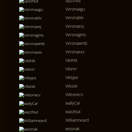
upssNut
Veronaagu
Veronablv
Veronaesj
Veronagms
Veronawmb
Veronaxxx
Vikihtk
Vikinrr
Vikiypo
Vikizxk
Viktoriecv
wallyCar
wazzNut
Williamneard
woonak