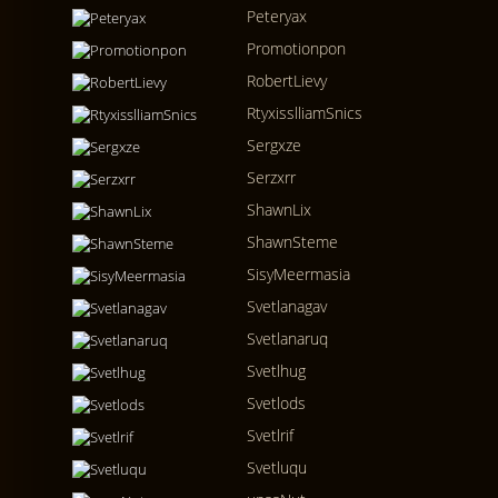
Peteryax
Promotionpon
RobertLievy
RtyxisslliamSnics
Sergxze
Serzxrr
ShawnLix
ShawnSteme
SisyMeermasia
Svetlanagav
Svetlanaruq
Svetlhug
Svetlods
Svetlrif
Svetluqu