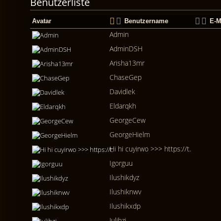
Benutzerliste
Avatar
Benutzername
E-M
Admin
AdminDSH
Arisha13mr
ChaseGep
Davidlek
Eldarqkh
GeorgeCew
GeorgeHielm
Hi hi cuyirwo >>> https://t.
Igorguu
Ilushikdyz
Ilushiknwv
Ilushikxdp
Julihzj