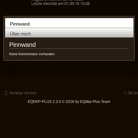
Letzte Aktivität am 01.09.18 16:08
Pinnwand
Über mich
Pinnwand
Keine Kommentare vorhanden
Desktop Version
Stil ä
EQDKP-PLUS 2.3.0 © 2026 by EQdkp-Plus Team