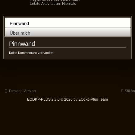
Letzte Aktivität am Niemals
Pinnwand
Über mich
Pinnwand
Keine Kommentare vorhanden
Desktop Version
Stil ä
EQDKP-PLUS 2.3.0 © 2026 by EQdkp-Plus Team