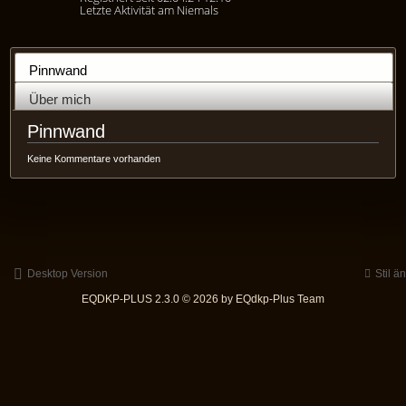
Letzte Aktivität am Niemals
Pinnwand
Über mich
Pinnwand
Keine Kommentare vorhanden
Desktop Version
Stil ä
EQDKP-PLUS 2.3.0 © 2026 by EQdkp-Plus Team