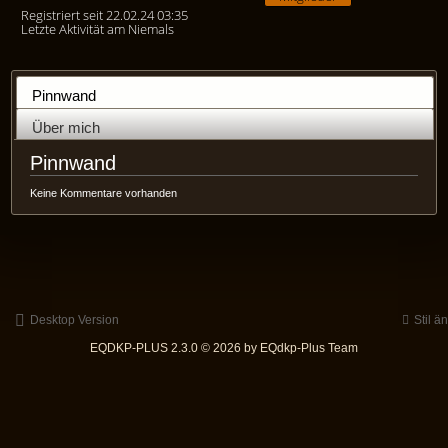
Registriert seit 22.02.24 03:35
Letzte Aktivität am Niemals
Pinnwand
Über mich
Pinnwand
Keine Kommentare vorhanden
Desktop Version
Stil ä
EQDKP-PLUS 2.3.0 © 2026 by EQdkp-Plus Team