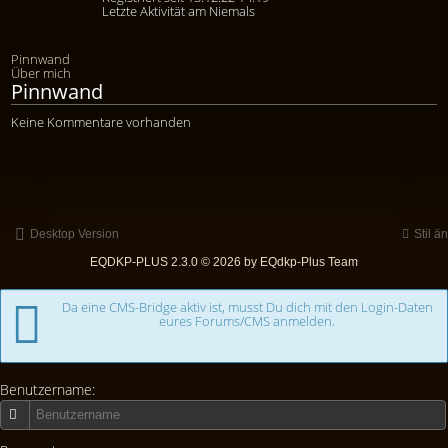
Letzte Aktivität am Niemals
Pinnwand
Über mich
Pinnwand
Keine Kommentare vorhanden
Desktop Version
Stil ä
EQDKP-PLUS 2.3.0 © 2026 by EQdkp-Plus Team
Da eine CMS-Bridge aktiv ist, musst Du dich mit den Login-Daten
eures Forums/CMS anmelden.
Benutzername: