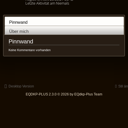
Letzte Aktivität am Niemals
Pinnwand
Über mich
Pinnwand
Keine Kommentare vorhanden
Desktop Version
Stil ä
EQDKP-PLUS 2.3.0 © 2026 by EQdkp-Plus Team