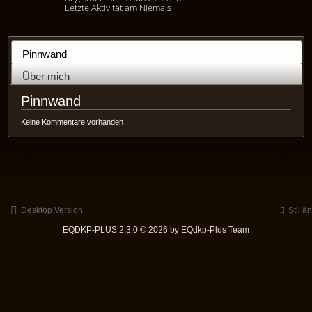
Letzte Aktivität am Niemals
Pinnwand
Über mich
Pinnwand
Keine Kommentare vorhanden
Desktop Version
Stil ä
EQDKP-PLUS 2.3.0 © 2026 by EQdkp-Plus Team