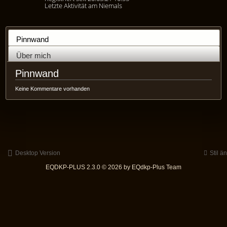
Letzte Aktivität am Niemals
Pinnwand
Über mich
Pinnwand
Keine Kommentare vorhanden
Desktop Version
Stil ä
EQDKP-PLUS 2.3.0 © 2026 by EQdkp-Plus Team