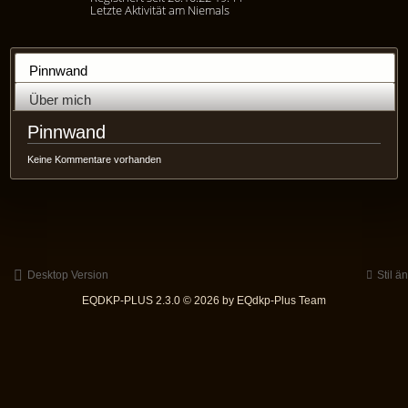
Letzte Aktivität am Niemals
Pinnwand
Über mich
Pinnwand
Keine Kommentare vorhanden
Desktop Version
Stil ä
EQDKP-PLUS 2.3.0 © 2026 by EQdkp-Plus Team