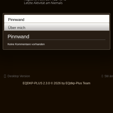
Letzte Aktivität am Niemals
Pinnwand
Über mich
Pinnwand
Keine Kommentare vorhanden
Desktop Version
Stil ä
EQDKP-PLUS 2.3.0 © 2026 by EQdkp-Plus Team