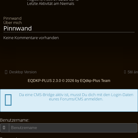
Letzte Aktivität am Niemals
Pinnwand
Über mich
Pinnwand
Keine Kommentare vorhanden
Desktop Version
Stil ä
EQDKP-PLUS 2.3.0 © 2026 by EQdkp-Plus Team
Da eine CMS-Bridge aktiv ist, musst Du dich mit den Login-Daten
eures Forums/CMS anmelden.
Benutzername: