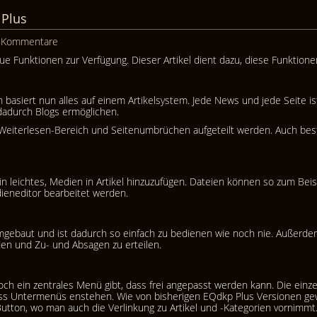
 Plus
 Kommentare
ue Funktionen zur Verfügung. Dieser Artikel dient dazu, diese Funktio
basiert nun alles auf einem Artikelsystem. Jede News und jede Seite ist
dadurch Blogs ermöglichen.
Weiterlesen-Bereich und Seitenumbrüchen aufgeteilt werden. Auch beste
in leichtes, Medien in Artikel hinzuzufügen. Dateien können so zum Be
ieneditor bearbeitet werden.
baut und ist dadurch so einfach zu bedienen wie noch nie. Außerdem gi
den und Zu- und Absagen zu erteilen.
och ein zentrales Menü gibt, dass frei angepasst werden kann. Die einze
ass Untermenüs enstehen. Wie von bisherigen EQdkp Plus Versionen gew
-Button, wo man auch die Verlinkung zu Artikel und -Kategorien vornimmt