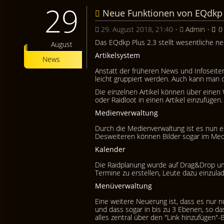
29
Neue Funktionen von EQdkp
29. August 2018, 21:40
•
Admin
•
0
Das EQdkp Plus 2.3 stellt wesentliche ne
August
Artikelsystem
News
Anstatt der früheren News und Infoseiten 
leicht gruppiert werden. Auch kann man 
Die einzelnen Artikel können über einen 
oder Raidloot in einen Artikel einzufügen.
Medienverwaltung
Durch die Medienverwaltung ist es nun e
Desweiteren können Bilder sogar im Med
Kalender
Die Raidplanung wurde auf Drag&Drop umge
Termine zu erstellen, Leute dazu einzula
Menüverwaltung
Eine weitere Neuerung ist, dass es nur n
und dass sogar in bis zu 3 Ebenen, so d
alles zentral über den "Link hinzufügen"