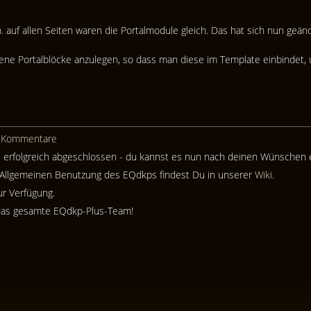
.h. auf allen Seiten waren die Portalmodule gleich. Das hat sich nun geä
ene Portalblöcke anzulegen, so dass man diese im Template einbindet, u
 Kommentare
e erfolgreich abgeschlossen - du kannst es nun nach deinen Wünschen e
ur Allgemeinen Benutzung des EQdkps findest Du in unserer
Wiki
.
r Verfügung.
das gesamte EQdkp-Plus-Team!