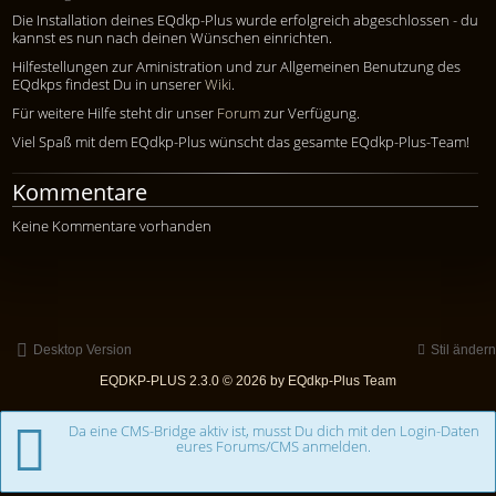
Die Installation deines EQdkp-Plus wurde erfolgreich abgeschlossen - du
kannst es nun nach deinen Wünschen einrichten.
Hilfestellungen zur Aministration und zur Allgemeinen Benutzung des
EQdkps findest Du in unserer
Wiki
.
Für weitere Hilfe steht dir unser
Forum
zur Verfügung.
Viel Spaß mit dem EQdkp-Plus wünscht das gesamte EQdkp-Plus-Team!
Kommentare
Keine Kommentare vorhanden
Desktop Version
Stil ändern
EQDKP-PLUS 2.3.0 © 2026 by EQdkp-Plus Team
Da eine CMS-Bridge aktiv ist, musst Du dich mit den Login-Daten
eures Forums/CMS anmelden.